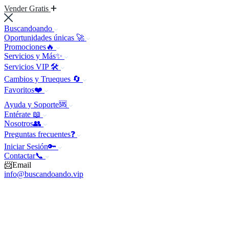
Vender Gratis
Buscandoando
Oportunidades únicas 🚀
Promociones🔥
Servicios y Más✨
Servicios VIP 🛠️
Cambios y Trueques 🔄
Favoritos❤️
Ayuda y Soporte🆘
Entérate 📖
Nosotros👥
Preguntas frecuentes❓
Iniciar Sesión🔑
Contactar📞
📨Email
info@buscandoando.vip