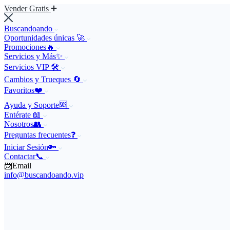
Vender Gratis
Buscandoando
Oportunidades únicas 🚀
Promociones🔥
Servicios y Más✨
Servicios VIP 🛠️
Cambios y Trueques 🔄
Favoritos❤️
Ayuda y Soporte🆘
Entérate 📖
Nosotros👥
Preguntas frecuentes❓
Iniciar Sesión🔑
Contactar📞
📨Email
info@buscandoando.vip