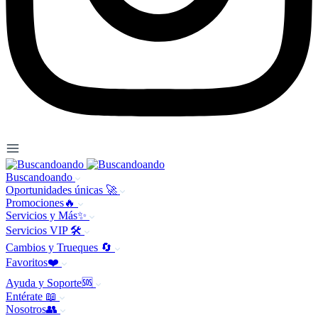
Buscandoando
Oportunidades únicas 🚀
Promociones🔥
Servicios y Más✨
Servicios VIP 🛠️
Cambios y Trueques 🔄
Favoritos❤️
Ayuda y Soporte🆘
Entérate 📖
Nosotros👥