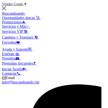
Vender Gratis
Buscandoando
Oportunidades únicas 🚀
Promociones🔥
Servicios y Más✨
Servicios VIP 🛠️
Cambios y Trueques 🔄
Favoritos❤️
Ayuda y Soporte🆘
Entérate 📖
Nosotros👥
Preguntas frecuentes❓
Iniciar Sesión🔑
Contactar📞
📨Email
info@buscandoando.vip