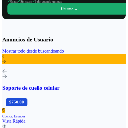
✓
✓
✓
Gratis
Sin spam
Salir cuando quieras
Unirme →
Anuncios de Usuario
Mostrar todo desde buscandoando
Soporte de cuello celular
$750.00
Cuenca, Ecuador
Vista Rápida