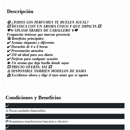
Descripción
😤 ¿TODOS LOS PERFUMES TE HUELEN IGUAL?
💥 DESTACA CON UN AROMA ÚNICO Y QUE IMPACTA 💥
💙✨ SPLASH ÁRABES DE CABALLERO ✨💙
Fragancias intensas que marcan presencia
🚀 Beneficios principales:
✔️ Aromas elegantes y diferentes
✔️ Duración de 4 a 6 horas
✔️ Presentación atractiva
✔️ 250 ml ideal para uso diario
✔️ Perfecto para cualquier ocasión
💫 Un aroma que deja huella donde vayas
💥 PRECIO OFERTA: $10 💥
⚠️ DISPONIBLE TAMBIÉN MODELOS DE DAMA
📩 Escríbenos ahora y elige el tuyo antes que se agoten
Condiciones y Beneficios
⚠️ Pocas unidades disponibles
💳Aceptamos transferencia bancaria o efectivo