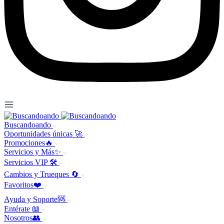
Buscandoando
Oportunidades únicas 🚀
Promociones🔥
Servicios y Más✨
Servicios VIP 🛠️
Cambios y Trueques 🔄
Favoritos❤️
Ayuda y Soporte🆘
Entérate 📖
Nosotros👥