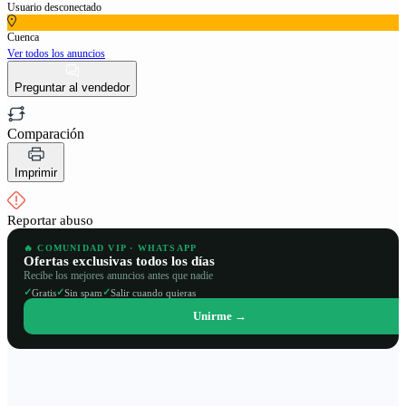
Usuario desconectado
Cuenca
Ver todos los anuncios
Preguntar al vendedor
Comparación
Imprimir
Reportar abuso
🔥 COMUNIDAD VIP · WHATSAPP
Ofertas exclusivas todos los días
Recibe los mejores anuncios antes que nadie
✓
✓
✓
Gratis
Sin spam
Salir cuando quieras
Unirme →