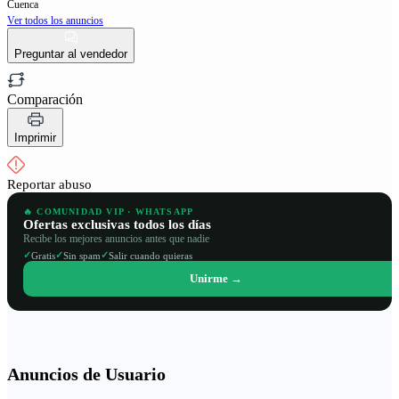
Cuenca
Ver todos los anuncios
Preguntar al vendedor
Comparación
Imprimir
Reportar abuso
🔥 COMUNIDAD VIP · WHATSAPP
Ofertas exclusivas todos los días
Recibe los mejores anuncios antes que nadie
✓
✓
✓
Gratis
Sin spam
Salir cuando quieras
Unirme →
Anuncios de Usuario