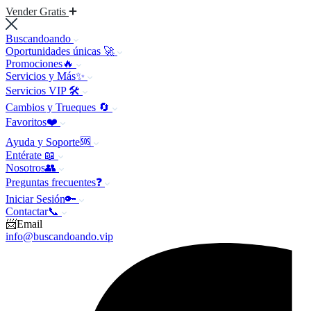
Vender Gratis
Buscandoando
Oportunidades únicas 🚀
Promociones🔥
Servicios y Más✨
Servicios VIP 🛠️
Cambios y Trueques 🔄
Favoritos❤️
Ayuda y Soporte🆘
Entérate 📖
Nosotros👥
Preguntas frecuentes❓
Iniciar Sesión🔑
Contactar📞
📨Email
info@buscandoando.vip