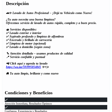
Descripción
🚗✨ Lavado de Autos Profesional – ¡Dejá tu Vehículo como Nuevo!
¿Tu auto necesita una buena limpieza?
Ofrecemos servicio de lavado de autos rápido, completo y a buen precio.
🧽 Servicios disponibles:
✅ Lavado exterior e interior
✅ Aspirado profundo y limpieza de alfombras
✅ Encerado y brillado de carrocería
✅ Limpieza de motor (opcional)
✅ Lavado a domicilio (según zona)
🔧 Atención detallada – usamos productos de calidad
📍 Servicio confiable y puntual
📲 Click aquí y agenda tu lavado
https://wa.me/593995854845
✨👈
🚘 Tu auto limpio, brillante y como nuevo
Condiciones y Beneficios
Atención Inmediata, Resultados Óptimos
Confianza, Experiencia y Resultados