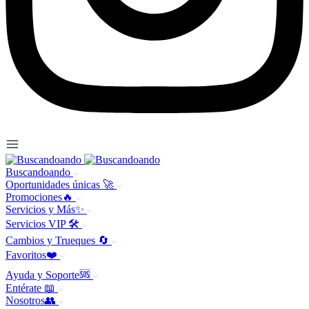
Buscandoando
Oportunidades únicas 🚀
Promociones🔥
Servicios y Más✨
Servicios VIP 🛠️
Cambios y Trueques 🔄
Favoritos❤️
Ayuda y Soporte🆘
Entérate 📖
Nosotros👥