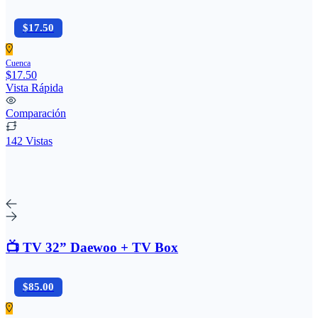
$17.50
Cuenca
$17.50
Vista Rápida
Comparación
142 Vistas
📺 TV 32” Daewoo + TV Box
$85.00