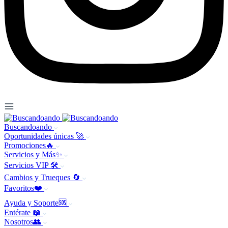
Buscandoando
Oportunidades únicas 🚀
Promociones🔥
Servicios y Más✨
Servicios VIP 🛠️
Cambios y Trueques 🔄
Favoritos❤️
Ayuda y Soporte🆘
Entérate 📖
Nosotros👥