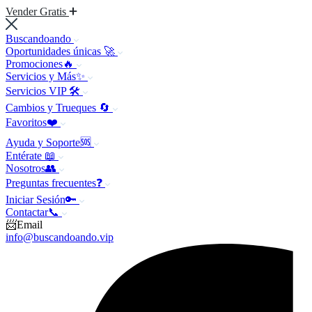
Vender Gratis
Buscandoando
Oportunidades únicas 🚀
Promociones🔥
Servicios y Más✨
Servicios VIP 🛠️
Cambios y Trueques 🔄
Favoritos❤️
Ayuda y Soporte🆘
Entérate 📖
Nosotros👥
Preguntas frecuentes❓
Iniciar Sesión🔑
Contactar📞
📨Email
info@buscandoando.vip