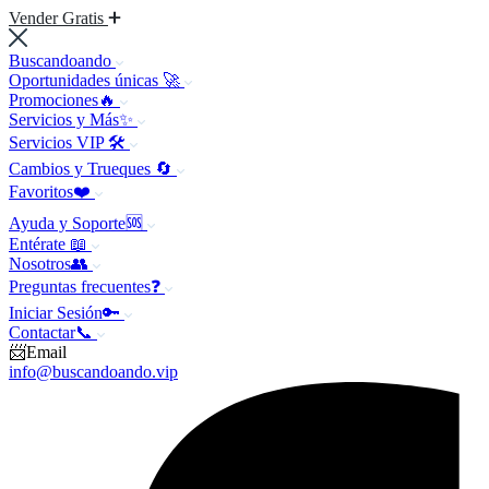
Vender Gratis
Buscandoando
Oportunidades únicas 🚀
Promociones🔥
Servicios y Más✨
Servicios VIP 🛠️
Cambios y Trueques 🔄
Favoritos❤️
Ayuda y Soporte🆘
Entérate 📖
Nosotros👥
Preguntas frecuentes❓
Iniciar Sesión🔑
Contactar📞
📨Email
info@buscandoando.vip