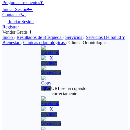
Preguntas frecuentes❓
Iniciar Sesión🔑
Contactar📞
Iniciar Sesión
Registrar
Vender Gratis
Inicio
Resultados de Búsqueda
Servicios
Servicios De Salud Y
Bienestar
Clínicas odontológicas
Clínica Odontológica
¡La URL se ha copiado
correctamente!