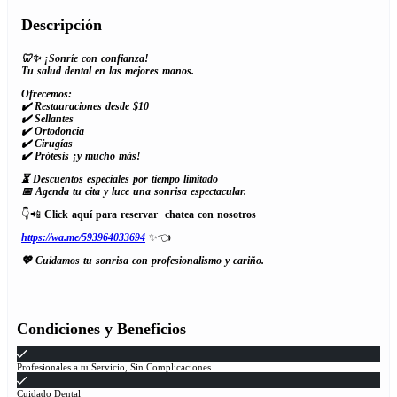
Descripción
🦷✨ ¡Sonríe con confianza!
Tu salud dental en las mejores manos.
Ofrecemos:
✔️ Restauraciones desde $10
✔️ Sellantes
✔️ Ortodoncia
✔️ Cirugías
✔️ Prótesis ¡y mucho más!
⏳ Descuentos especiales por tiempo limitado
📅 Agenda tu cita y luce una sonrisa espectacular.
👇📲
Click aquí para reservar chatea con nosotros
https://wa.me/593964033694
✨👈
💖 Cuidamos tu sonrisa con profesionalismo y cariño.
Condiciones y Beneficios
Profesionales a tu Servicio, Sin Complicaciones
Cuidado Dental