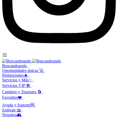
Buscandoando
Oportunidades únicas 🚀
Promociones🔥
Servicios y Más✨
Servicios VIP 🛠️
Cambios y Trueques 🔄
Favoritos❤️
Ayuda y Soporte🆘
Entérate 📖
Nosotros👥