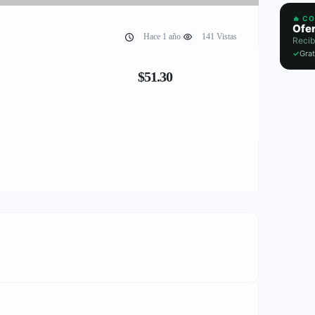
🔥 C
Ofer
Hace 1 año
141 Vistas
Recib
✓
Grat
$51.30