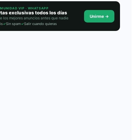
OMUNIDAD VIP · WHATSAPP
tas exclusivas todos los días
Unirme →
e los mejores anuncios antes que nadie
is
✓
Sin spam
✓
Salir cuando quieras