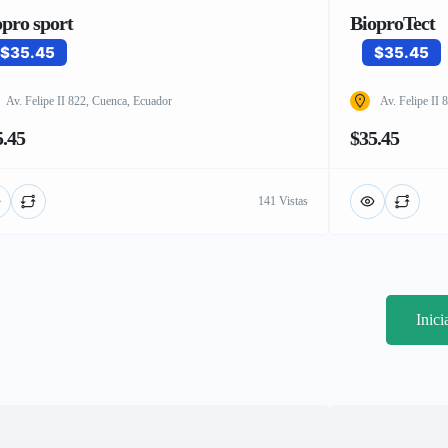
opro sport
BioproTect
$35.45
$35.45
Av. Felipe II 822, Cuenca, Ecuador
Av. Felipe II
5.45
$35.45
141 Vistas
Inic