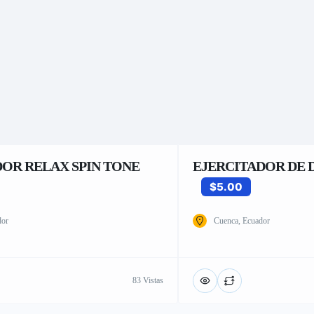
OR RELAX SPIN TONE
EJERCITADOR DE 
$5.00
dor
Cuenca, Ecuador
83 Vistas