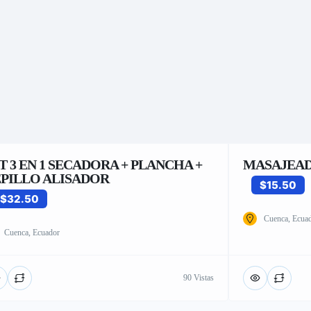
T 3 EN 1 SECADORA + PLANCHA +
MASAJEAD
PILLO ALISADOR
$15.50
$32.50
Cuenca, Ecua
Cuenca, Ecuador
90 Vistas