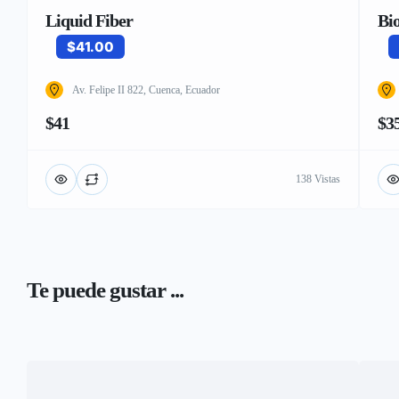
Liquid Fiber
Bi
$41.00
Av. Felipe II 822, Cuenca, Ecuador
$41
$3
138 Vistas
Te puede gustar ...