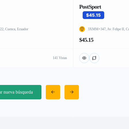
PostSport
$45.15
 822, Cuenca, Ecuador
3XMM+347, Av. Felipe II, C
$45.15
141 Vistas
iar nueva búsqueda