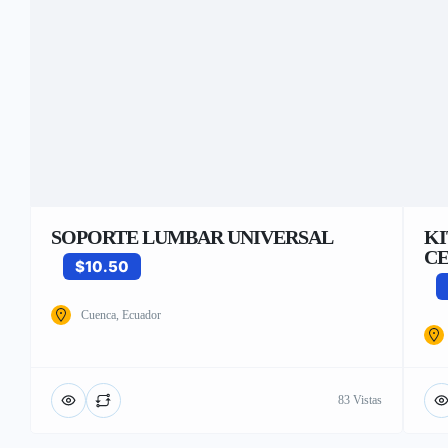
SOPORTE LUMBAR UNIVERSAL
KI
CE
$10.50
Cuenca, Ecuador
83 Vistas