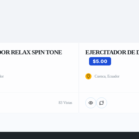
OR RELAX SPIN TONE
EJERCITADOR DE 
$5.00
dor
Cuenca, Ecuador
83 Vistas