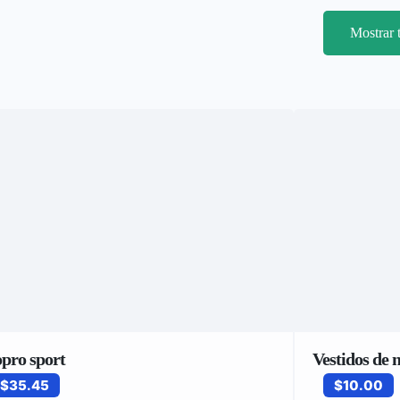
Mostrar 
opro sport
Vestidos de 
$35.45
$10.00