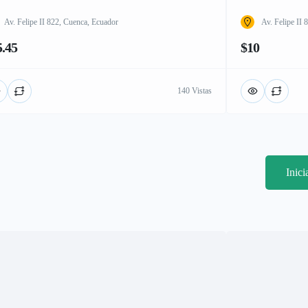
Av. Felipe II 822, Cuenca, Ecuador
Av. Felipe II
5.45
$10
140 Vistas
Inic