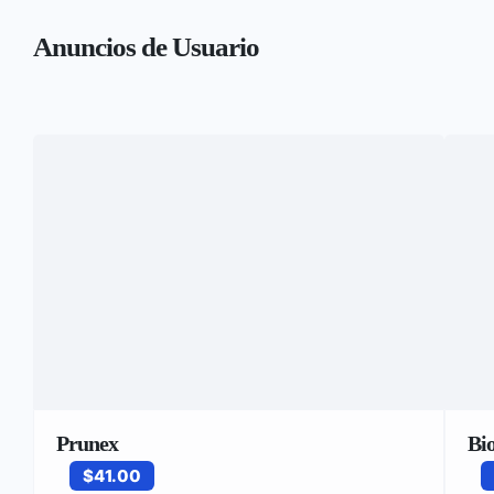
Anuncios de Usuario
Prunex
Bi
$41.00