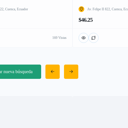
 822, Cuenca, Ecuador
Av. Felipe II 822, Cuenca, Ec
$46.25
169 Vistas
iar nueva búsqueda