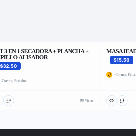
T 3 EN 1 SECADORA + PLANCHA +
MASAJEAD
PILLO ALISADOR
$15.50
$32.50
Cuenca, Ecua
Cuenca, Ecuador
90 Vistas