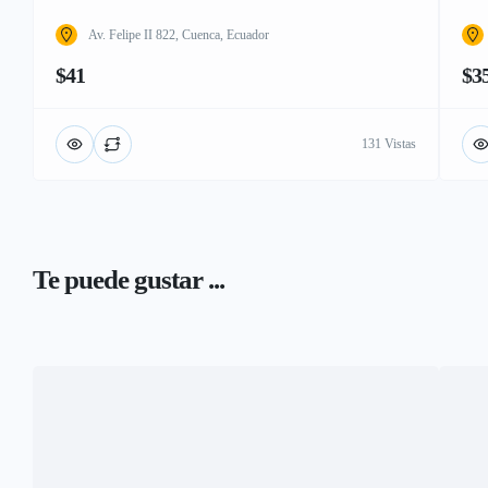
Av. Felipe II 822, Cuenca, Ecuador
$41
$3
131 Vistas
Te puede gustar ...