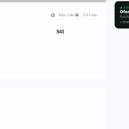
🔥 C
Ofer
Hace 1 año
124 Vistas
Recib
✓
Grat
$41