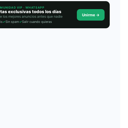
OMUNIDAD VIP · WHATSAPP
tas exclusivas todos los días
Unirme →
e los mejores anuncios antes que nadie
is
✓
Sin spam
✓
Salir cuando quieras