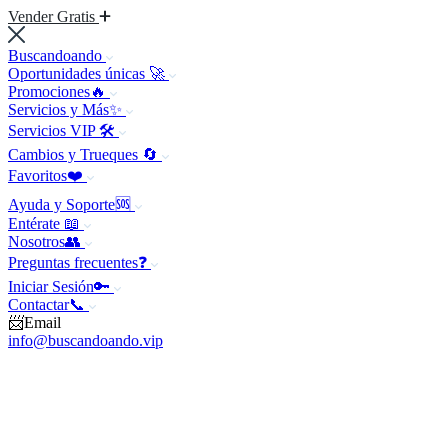
Vender Gratis
Buscandoando
Oportunidades únicas 🚀
Promociones🔥
Servicios y Más✨
Servicios VIP 🛠️
Cambios y Trueques 🔄
Favoritos❤️
Ayuda y Soporte🆘
Entérate 📖
Nosotros👥
Preguntas frecuentes❓
Iniciar Sesión🔑
Contactar📞
📨Email
info@buscandoando.vip