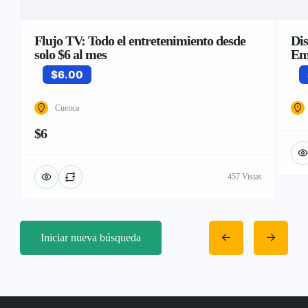
Flujo TV: Todo el entretenimiento desde
Dis
solo $6 al mes
Em
$6.00
Cuenca
$6
457 Vistas
Iniciar nueva búsqueda