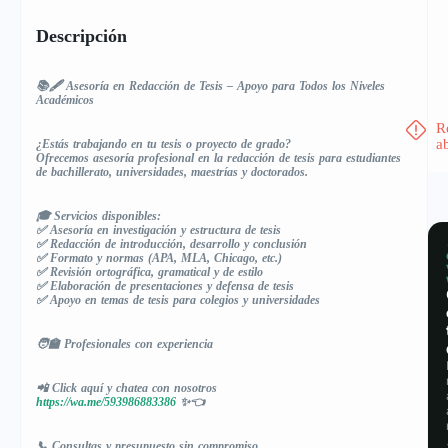
Descripción
📚🖋️ Asesoría en Redacción de Tesis – Apoyo para Todos los Niveles
Académicos
R
a
¿Estás trabajando en tu tesis o proyecto de grado?
Ofrecemos asesoría profesional en la redacción de tesis para estudiantes
de bachillerato, universidades, maestrías y doctorados.
🎓 Servicios disponibles:
✅ Asesoría en investigación y estructura de tesis
✅ Redacción de introducción, desarrollo y conclusión
✅ Formato y normas (APA, MLA, Chicago, etc.)
✅ Revisión ortográfica, gramatical y de estilo
✅ Elaboración de presentaciones y defensa de tesis
✅ Apoyo en temas de tesis para colegios y universidades
🧑‍🏫 Profesionales con experiencia
📲 Click aquí y chatea con nosotros
https://wa.me/593986883386
✨👈
📞 Consultas y presupuesto sin compromiso