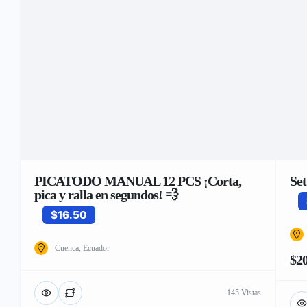
PICATODO MANUAL 12 PCS ¡Corta,
Set
pica y ralla en segundos! 💨
$16.50
Cuenca, Ecuador
$2
145 Vistas