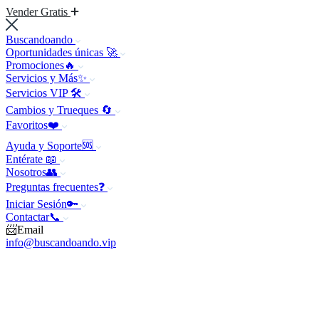
Vender Gratis
Buscandoando
Oportunidades únicas 🚀
Promociones🔥
Servicios y Más✨
Servicios VIP 🛠️
Cambios y Trueques 🔄
Favoritos❤️
Ayuda y Soporte🆘
Entérate 📖
Nosotros👥
Preguntas frecuentes❓
Iniciar Sesión🔑
Contactar📞
📨Email
info@buscandoando.vip