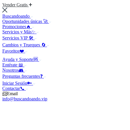
Vender Gratis
Buscandoando
Oportunidades únicas 🚀
Promociones🔥
Servicios y Más✨
Servicios VIP 🛠️
Cambios y Trueques 🔄
Favoritos❤️
Ayuda y Soporte🆘
Entérate 📖
Nosotros👥
Preguntas frecuentes❓
Iniciar Sesión🔑
Contactar📞
📨Email
info@buscandoando.vip