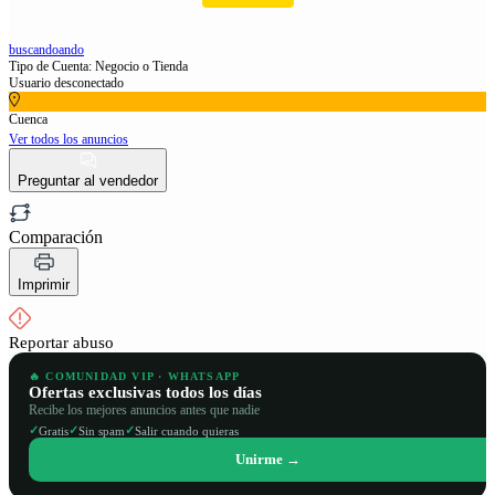
buscandoando
Tipo de Cuenta: Negocio o Tienda
Usuario desconectado
Cuenca
Ver todos los anuncios
Preguntar al vendedor
Comparación
Imprimir
Reportar abuso
🔥 COMUNIDAD VIP · WHATSAPP
Ofertas exclusivas todos los días
Recibe los mejores anuncios antes que nadie
✓
✓
✓
Gratis
Sin spam
Salir cuando quieras
Unirme →