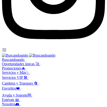
Buscandoando
Oportunidades únicas 🚀
Promociones🔥
Servicios y Más✨
Servicios VIP 🛠️
Cambios y Trueques 🔄
Favoritos❤️
Ayuda y Soporte🆘
Entérate 📖
Nosotros👥