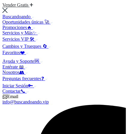
Vender Gratis
Buscandoando
Oportunidades únicas 🚀
Promociones🔥
Servicios y Más✨
Servicios VIP 🛠️
Cambios y Trueques 🔄
Favoritos❤️
Ayuda y Soporte🆘
Entérate 📖
Nosotros👥
Preguntas frecuentes❓
Iniciar Sesión🔑
Contactar📞
📨Email
info@buscandoando.vip