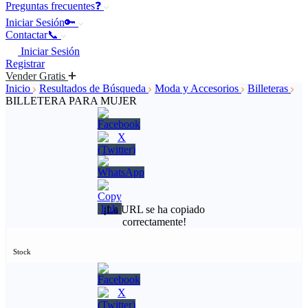
Preguntas frecuentes❓
Iniciar Sesión🔑
Contactar📞
Iniciar Sesión
Registrar
Vender Gratis
Inicio
Resultados de Búsqueda
Moda y Accesorios
Billeteras
BILLETERA PARA MUJER
¡La URL se ha copiado
correctamente!
Stock