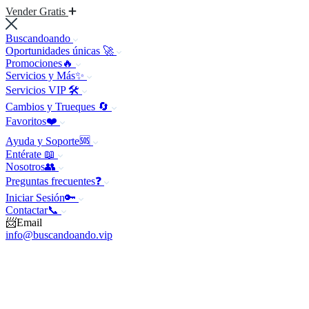
Vender Gratis
Buscandoando
Oportunidades únicas 🚀
Promociones🔥
Servicios y Más✨
Servicios VIP 🛠️
Cambios y Trueques 🔄
Favoritos❤️
Ayuda y Soporte🆘
Entérate 📖
Nosotros👥
Preguntas frecuentes❓
Iniciar Sesión🔑
Contactar📞
📨Email
info@buscandoando.vip