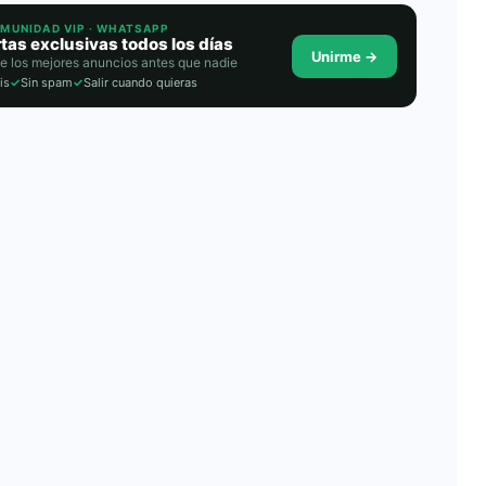
OMUNIDAD VIP · WHATSAPP
tas exclusivas todos los días
Unirme →
e los mejores anuncios antes que nadie
is
✓
Sin spam
✓
Salir cuando quieras