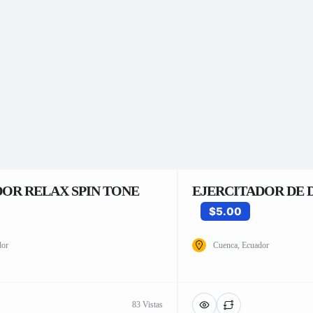
OR RELAX SPIN TONE
EJERCITADOR DE 
$5.00
dor
Cuenca, Ecuador
83 Vistas