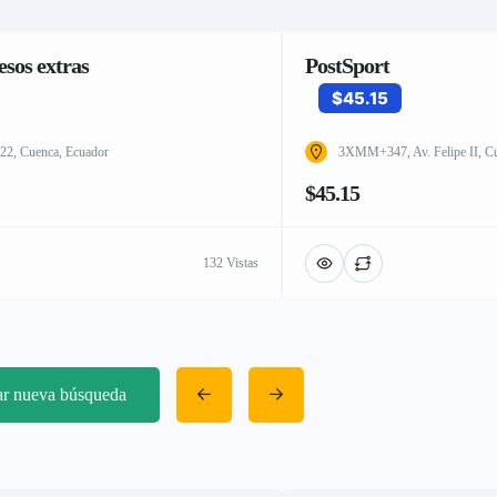
sos extras
PostSport
$45.15
 822, Cuenca, Ecuador
3XMM+347, Av. Felipe II, C
$45.15
132 Vistas
iar nueva búsqueda