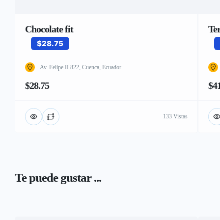
Chocolate fit
Te
$28.75
Av. Felipe II 822, Cuenca, Ecuador
$28.75
$4
133 Vistas
Te puede gustar ...