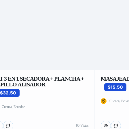
T 3 EN 1 SECADORA + PLANCHA +
MASAJEAD
PILLO ALISADOR
$15.50
$32.50
Cuenca, Ecua
Cuenca, Ecuador
90 Vistas