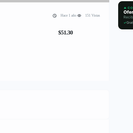
🔥 C
Ofer
Hace 1 año
151 Vistas
Recib
✓
Grat
$51.30