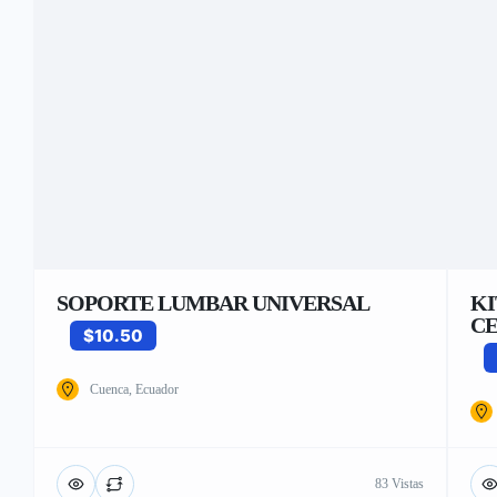
SOPORTE LUMBAR UNIVERSAL
KI
CE
$10.50
Cuenca, Ecuador
83 Vistas