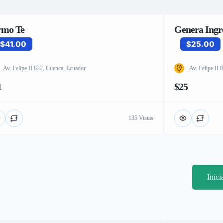
rmo Te
Genera Ingre
$41.00
$25.00
Av. Felipe II 822, Cuenca, Ecuador
Av. Felipe II
1
$25
135 Vistas
Inic