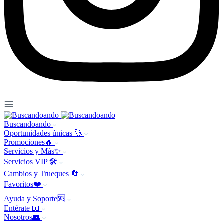
Buscandoando
Oportunidades únicas 🚀
Promociones🔥
Servicios y Más✨
Servicios VIP 🛠️
Cambios y Trueques 🔄
Favoritos❤️
Ayuda y Soporte🆘
Entérate 📖
Nosotros👥