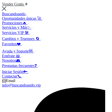
Vender Gratis
Buscandoando
Oportunidades únicas 🚀
Promociones🔥
Servicios y Más✨
Servicios VIP 🛠️
Cambios y Trueques 🔄
Favoritos❤️
Ayuda y Soporte🆘
Entérate 📖
Nosotros👥
Preguntas frecuentes❓
Iniciar Sesión🔑
Contactar📞
📨Email
info@buscandoando.vip