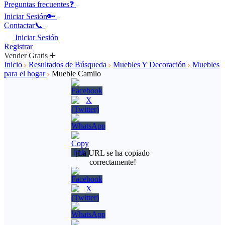
Preguntas frecuentes❓
Iniciar Sesión🔑
Contactar📞
Iniciar Sesión
Registrar
Vender Gratis
Inicio
Resultados de Búsqueda
Muebles Y Decoración
Muebles
para el hogar
Mueble Camilo
¡La URL se ha copiado
correctamente!