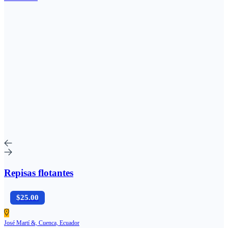
Repisas flotantes
$25.00
José Martí &, Cuenca, Ecuador