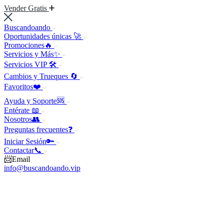
Vender Gratis
Buscandoando
Oportunidades únicas 🚀
Promociones🔥
Servicios y Más✨
Servicios VIP 🛠️
Cambios y Trueques 🔄
Favoritos❤️
Ayuda y Soporte🆘
Entérate 📖
Nosotros👥
Preguntas frecuentes❓
Iniciar Sesión🔑
Contactar📞
📨Email
info@buscandoando.vip