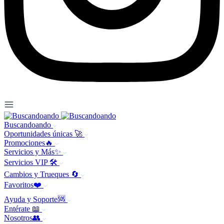
Buscandoando
Oportunidades únicas 🚀
Promociones🔥
Servicios y Más✨
Servicios VIP 🛠️
Cambios y Trueques 🔄
Favoritos❤️
Ayuda y Soporte🆘
Entérate 📖
Nosotros👥