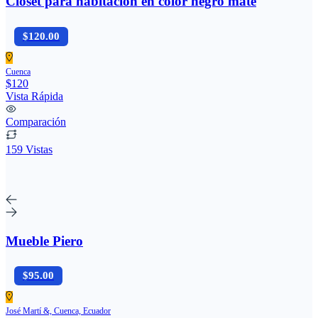
Closet para habitacion en color negro mate
$120.00
Cuenca
$120
Vista Rápida
Comparación
159 Vistas
Mueble Piero
$95.00
José Martí &, Cuenca, Ecuador