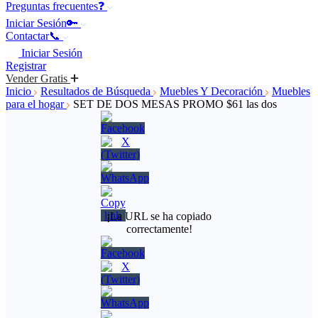
Preguntas frecuentes❓
Iniciar Sesión🔑
Contactar📞
Iniciar Sesión
Registrar
Vender Gratis
Inicio
Resultados de Búsqueda
Muebles Y Decoración
Muebles
para el hogar
SET DE DOS MESAS PROMO $61 las dos
¡La URL se ha copiado
correctamente!