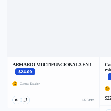
ARMARIO MULTIFUNCIONAL 3 EN 1
Cam
est
$24.99
Cuenca, Ecuador
$2
132 Vistas