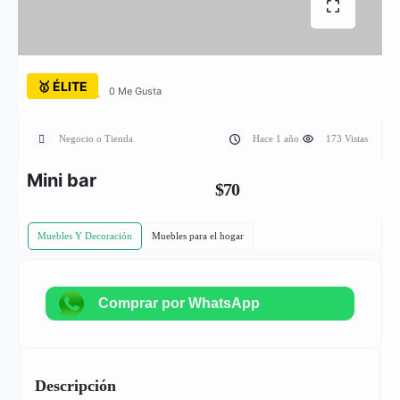
🥇 ÉLITE
0 Me Gusta
Negocio o Tienda
Hace 1 año
173 Vistas
Mini bar
$70
Muebles Y Decoración
Muebles para el hogar
Comprar por WhatsApp
Descripción