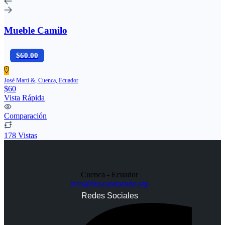
Mueble Camilo
$60.00
José Martí &, Cuenca, Ecuador
$60
Vista Rápida
Comparación
178 Vistas
Cuenca - Ecuador
info@buscandoando.vip
Redes Sociales