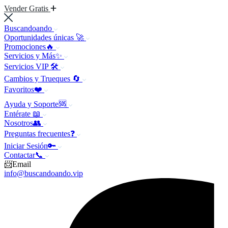
Vender Gratis
Buscandoando
Oportunidades únicas 🚀
Promociones🔥
Servicios y Más✨
Servicios VIP 🛠️
Cambios y Trueques 🔄
Favoritos❤️
Ayuda y Soporte🆘
Entérate 📖
Nosotros👥
Preguntas frecuentes❓
Iniciar Sesión🔑
Contactar📞
📨Email
info@buscandoando.vip