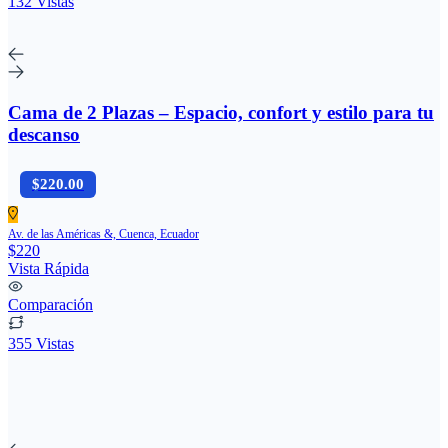
132 Vistas
Cama de 2 Plazas – Espacio, confort y estilo para tu
descanso
$220.00
Av. de las Américas &, Cuenca, Ecuador
$220
Vista Rápida
Comparación
355 Vistas