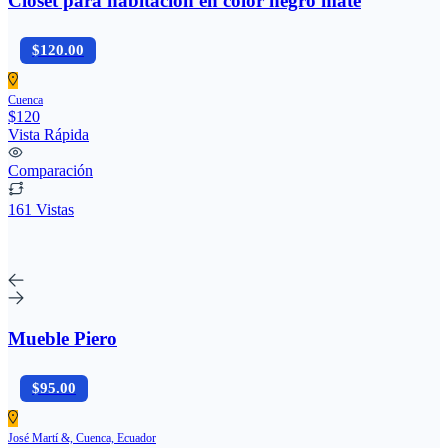
Closet para habitacion en color negro mate
$120.00
Cuenca
$120
Vista Rápida
Comparación
161 Vistas
Mueble Piero
$95.00
José Martí &, Cuenca, Ecuador