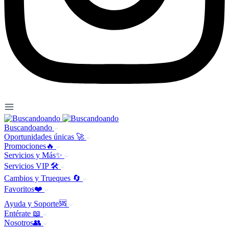
Buscandoando
Oportunidades únicas 🚀
Promociones🔥
Servicios y Más✨
Servicios VIP 🛠️
Cambios y Trueques 🔄
Favoritos❤️
Ayuda y Soporte🆘
Entérate 📖
Nosotros👥