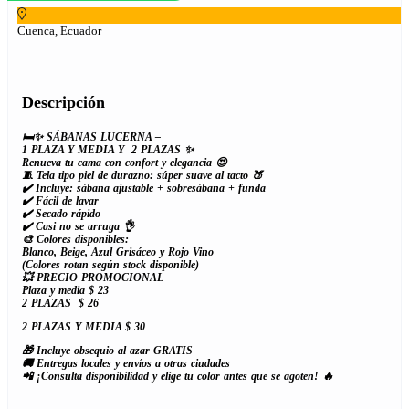
Cuenca, Ecuador
Descripción
🛏️✨ SÁBANAS LUCERNA –
1 PLAZA Y MEDIA Y 2 PLAZAS ✨
Renueva tu cama con confort y elegancia 😍
🧵 Tela tipo piel de durazno: súper suave al tacto 🍑
✔️ Incluye: sábana ajustable + sobresábana + funda
✔️ Fácil de lavar
✔️ Secado rápido
✔️ Casi no se arruga 👌
🎨 Colores disponibles:
Blanco, Beige, Azul Grisáceo y Rojo Vino
(Colores rotan según stock disponible)
💥 PRECIO PROMOCIONAL
Plaza y media $ 23
2 PLAZAS
$ 26
2 PLAZAS Y MEDIA $ 30
🎁 Incluye obsequio al azar GRATIS
🚚 Entregas locales y envíos a otras ciudades
📲 ¡Consulta disponibilidad y elige tu color antes que se agoten! 🔥