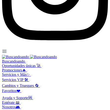
Buscandoando
Oportunidades únicas 🚀
Promociones🔥
Servicios y Más✨
Servicios VIP 🛠️
Cambios y Trueques 🔄
Favoritos❤️
Ayuda y Soporte🆘
Entérate 📖
Nosotros👥