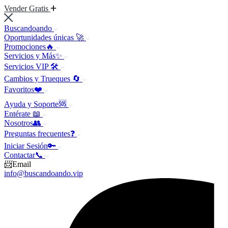
Vender Gratis
Buscandoando
Oportunidades únicas 🚀
Promociones🔥
Servicios y Más✨
Servicios VIP 🛠️
Cambios y Trueques 🔄
Favoritos❤️
Ayuda y Soporte🆘
Entérate 📖
Nosotros👥
Preguntas frecuentes❓
Iniciar Sesión🔑
Contactar📞
📨Email
info@buscandoando.vip