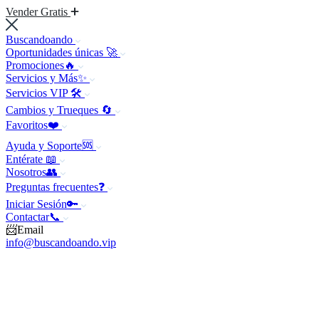
Vender Gratis
Buscandoando
Oportunidades únicas 🚀
Promociones🔥
Servicios y Más✨
Servicios VIP 🛠️
Cambios y Trueques 🔄
Favoritos❤️
Ayuda y Soporte🆘
Entérate 📖
Nosotros👥
Preguntas frecuentes❓
Iniciar Sesión🔑
Contactar📞
📨Email
info@buscandoando.vip