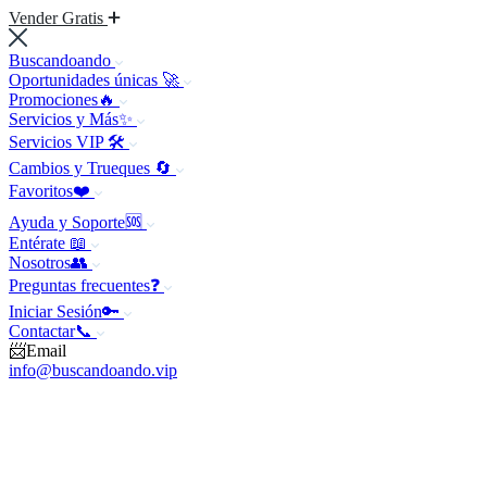
Vender Gratis
Buscandoando
Oportunidades únicas 🚀
Promociones🔥
Servicios y Más✨
Servicios VIP 🛠️
Cambios y Trueques 🔄
Favoritos❤️
Ayuda y Soporte🆘
Entérate 📖
Nosotros👥
Preguntas frecuentes❓
Iniciar Sesión🔑
Contactar📞
📨Email
info@buscandoando.vip