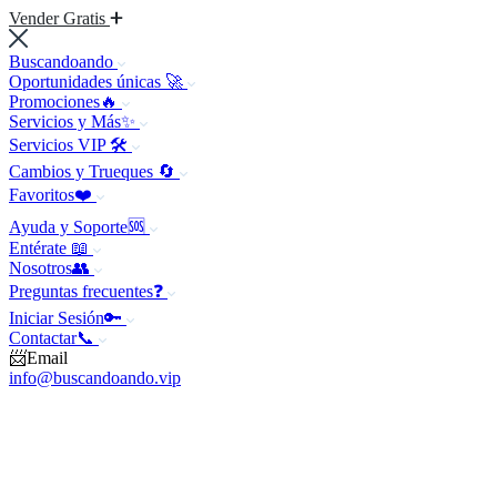
Vender Gratis
Buscandoando
Oportunidades únicas 🚀
Promociones🔥
Servicios y Más✨
Servicios VIP 🛠️
Cambios y Trueques 🔄
Favoritos❤️
Ayuda y Soporte🆘
Entérate 📖
Nosotros👥
Preguntas frecuentes❓
Iniciar Sesión🔑
Contactar📞
📨Email
info@buscandoando.vip