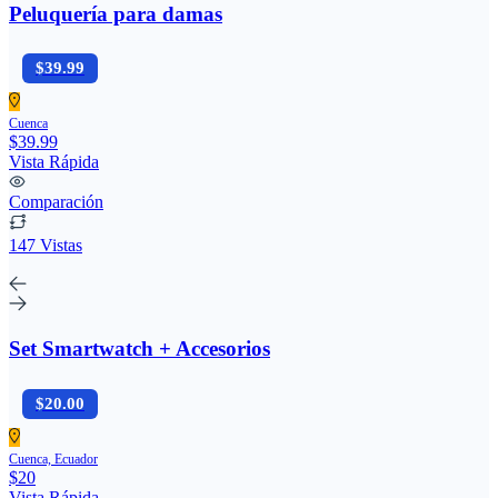
Peluquería para damas
$39.99
Cuenca
$39.99
Vista Rápida
Comparación
147 Vistas
Set Smartwatch + Accesorios
$20.00
Cuenca, Ecuador
$20
Vista Rápida