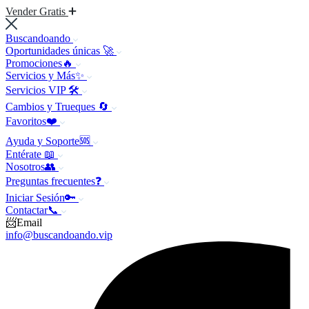
Vender Gratis
Buscandoando
Oportunidades únicas 🚀
Promociones🔥
Servicios y Más✨
Servicios VIP 🛠️
Cambios y Trueques 🔄
Favoritos❤️
Ayuda y Soporte🆘
Entérate 📖
Nosotros👥
Preguntas frecuentes❓
Iniciar Sesión🔑
Contactar📞
📨Email
info@buscandoando.vip