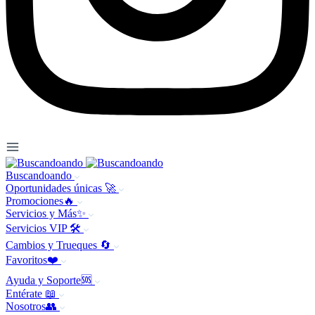
Buscandoando
Oportunidades únicas 🚀
Promociones🔥
Servicios y Más✨
Servicios VIP 🛠️
Cambios y Trueques 🔄
Favoritos❤️
Ayuda y Soporte🆘
Entérate 📖
Nosotros👥