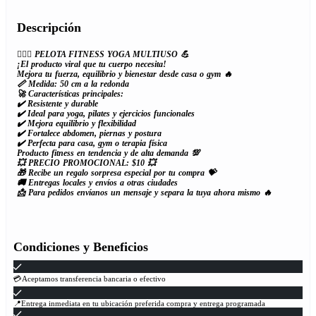
Descripción
🏋️‍♀️✨ PELOTA FITNESS YOGA MULTIUSO 💪
¡El producto viral que tu cuerpo necesita!
Mejora tu fuerza, equilibrio y bienestar desde casa o gym 🔥
📏 Medida: 50 cm a la redonda
🚀 Características principales:
✔️ Resistente y durable
✔️ Ideal para yoga, pilates y ejercicios funcionales
✔️ Mejora equilibrio y flexibilidad
✔️ Fortalece abdomen, piernas y postura
✔️ Perfecta para casa, gym o terapia física
Producto fitness en tendencia y de alta demanda 💯
💥 PRECIO PROMOCIONAL: $10 💥
🎁 Recibe un regalo sorpresa especial por tu compra 💝
🚚 Entregas locales y envíos a otras ciudades
📩 Para pedidos envíanos un mensaje y separa la tuya ahora mismo 🔥
Condiciones y Beneficios
💳Aceptamos transferencia bancaria o efectivo
📍Entrega inmediata en tu ubicación preferida compra y entrega programada