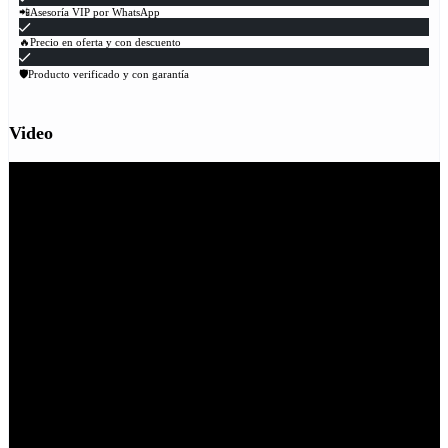
📲Asesoría VIP por WhatsApp
🔥Precio en oferta y con descuento
🛡Producto verificado y con garantía
Video