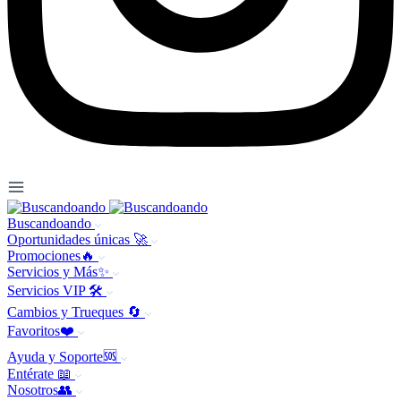
Buscandoando
Oportunidades únicas 🚀
Promociones🔥
Servicios y Más✨
Servicios VIP 🛠️
Cambios y Trueques 🔄
Favoritos❤️
Ayuda y Soporte🆘
Entérate 📖
Nosotros👥