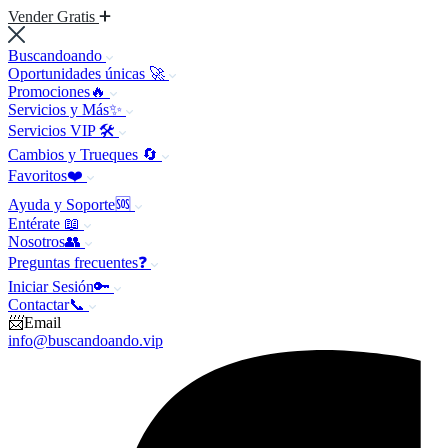
Vender Gratis
Buscandoando
Oportunidades únicas 🚀
Promociones🔥
Servicios y Más✨
Servicios VIP 🛠️
Cambios y Trueques 🔄
Favoritos❤️
Ayuda y Soporte🆘
Entérate 📖
Nosotros👥
Preguntas frecuentes❓
Iniciar Sesión🔑
Contactar📞
📨Email
info@buscandoando.vip