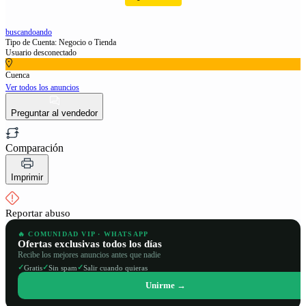
buscandoando
Tipo de Cuenta: Negocio o Tienda
Usuario desconectado
Cuenca
Ver todos los anuncios
Preguntar al vendedor
Comparación
Imprimir
Reportar abuso
🔥 COMUNIDAD VIP · WHATSAPP
Ofertas exclusivas todos los días
Recibe los mejores anuncios antes que nadie
✓
✓
✓
Gratis
Sin spam
Salir cuando quieras
Unirme →