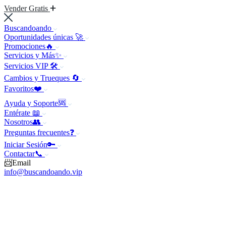
Vender Gratis
Buscandoando
Oportunidades únicas 🚀
Promociones🔥
Servicios y Más✨
Servicios VIP 🛠️
Cambios y Trueques 🔄
Favoritos❤️
Ayuda y Soporte🆘
Entérate 📖
Nosotros👥
Preguntas frecuentes❓
Iniciar Sesión🔑
Contactar📞
📨Email
info@buscandoando.vip