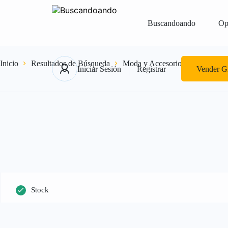
Buscandoando
Op
Inicio
Resultados de Búsqueda
Moda y Accesorios
Billeteras
Iniciar Sesión
Registrar
Vender Gr
Stock