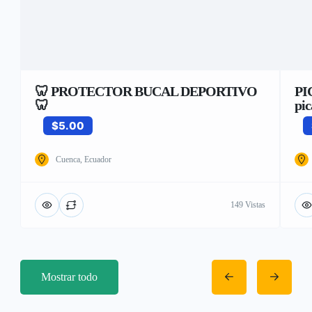
🦷 PROTECTOR BUCAL DEPORTIVO
PI
🦷
pic
$5.00
Cuenca, Ecuador
149 Vistas
Mostrar todo