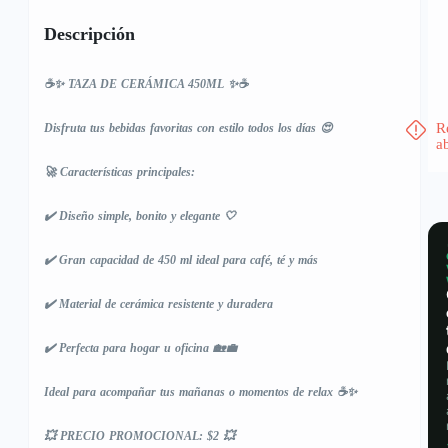
Descripción
☕✨ TAZA DE CERÁMICA 450ML ✨☕
R
Disfruta tus bebidas favoritas con estilo todos los días 😍
a
🚀 Características principales:
✔️ Diseño simple, bonito y elegante 🤍
✔️ Gran capacidad de 450 ml ideal para café, té y más
✔️ Material de cerámica resistente y duradera
✔️ Perfecta para hogar u oficina 🏡💼
Ideal para acompañar tus mañanas o momentos de relax ☕✨
💥 PRECIO PROMOCIONAL: $2 💥