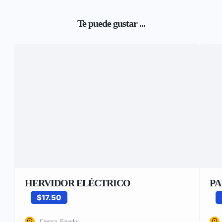
Te puede gustar ...
HERVIDOR ELÉCTRICO
PA
$17.50
Cuenca, Ecuador