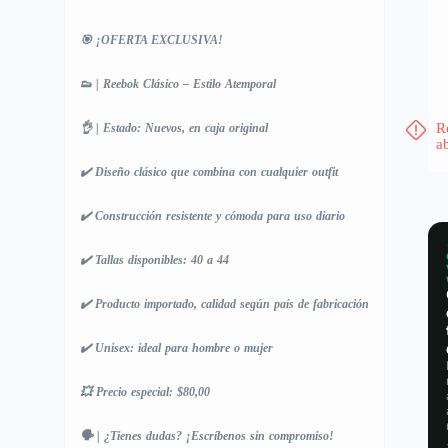
🎯 ¡OFERTA EXCLUSIVA!
👟 | Reebok Clásico – Estilo Atemporal
R
👌 | Estado: Nuevos, en caja original
a
✔️ Diseño clásico que combina con cualquier outfit
✔️ Construcción resistente y cómoda para uso diario
✔️ Tallas disponibles: 40 a 44
✔️ Producto importado, calidad según país de fabricación
✔️ Unisex: ideal para hombre o mujer
💥 Precio especial: $80,00
🗣️ | ¿Tienes dudas? ¡Escríbenos sin compromiso!