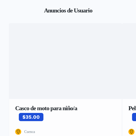
Anuncios de Usuario
Casco de moto para niño/a
Pe
$35.00
Cuenca