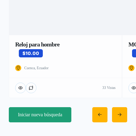
Reloj para hombre
MO
$10.00
Cuenca, Ecuador
33 Vistas
Iniciar nueva búsqueda