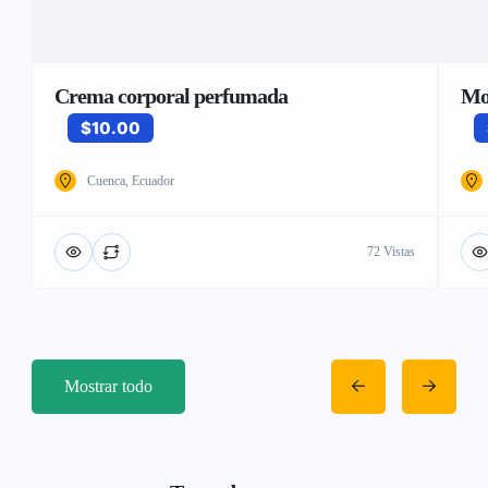
Crema corporal perfumada
Mo
$10.00
Cuenca, Ecuador
72 Vistas
Mostrar todo