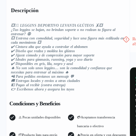
Descripción
💥🏋️‍♀️ LEGGINS DEPORTIVO LEVANTA GLÚTEOS 🤸💥
¿Tus leggins se bajan, no brindan soporte o no realzan tu figura al
entrenar? 😩
💥 Entrena con comodidad, seguridad y luce una figura más estilizada en
R
cada movimiento 💥
a
✔️ Cintura alta que ayuda a controlar el abdomen
✔️ Diseño que realza y moldea los glúteos
✔️ Ajuste cómodo y de compresión para mayor soporte
✔️ Ideales para gimnasio, running, yoga y uso diario
✔️ Disponibles en gris, lila, negro y azul
🔥 No son solo unos leggins… son la comodidad y confianza que
necesitas para entrenar al máximo 🔥
📲 Para pedidos envíanos un mensaje 💬
🚚 Entregas locales y envíos a otras ciudades
💵 Pagas al recibir (contra entrega)
👉 Escríbenos ahora y asegura los tuyos
Condiciones y Beneficios
⚠️ Pocas unidades disponibles
💳Aceptamos transferencia
bancaria o efectivo
📦Producto listo para envío
🔥Precio en oferta y con descuento