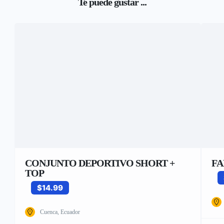
Te puede gustar ...
CONJUNTO DEPORTIVO SHORT +
FA
TOP
$14.99
Cuenca, Ecuador