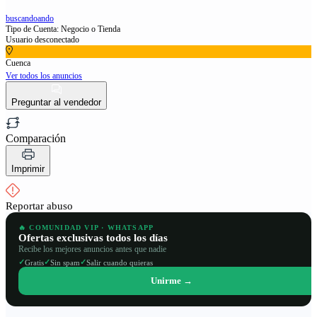
buscandoando
Tipo de Cuenta: Negocio o Tienda
Usuario desconectado
Cuenca
Ver todos los anuncios
Preguntar al vendedor
Comparación
Imprimir
Reportar abuso
🔥 COMUNIDAD VIP · WHATSAPP
Ofertas exclusivas todos los días
Recibe los mejores anuncios antes que nadie
✓
✓
✓
Gratis
Sin spam
Salir cuando quieras
Unirme →