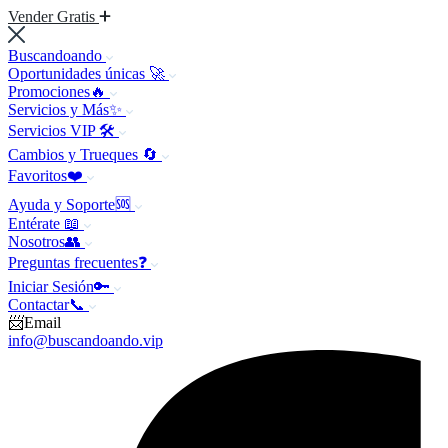
Vender Gratis
Buscandoando
Oportunidades únicas 🚀
Promociones🔥
Servicios y Más✨
Servicios VIP 🛠️
Cambios y Trueques 🔄
Favoritos❤️
Ayuda y Soporte🆘
Entérate 📖
Nosotros👥
Preguntas frecuentes❓
Iniciar Sesión🔑
Contactar📞
📨Email
info@buscandoando.vip