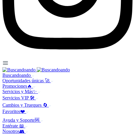
Buscandoando
Oportunidades únicas 🚀
Promociones🔥
Servicios y Más✨
Servicios VIP 🛠️
Cambios y Trueques 🔄
Favoritos❤️
Ayuda y Soporte🆘
Entérate 📖
Nosotros👥