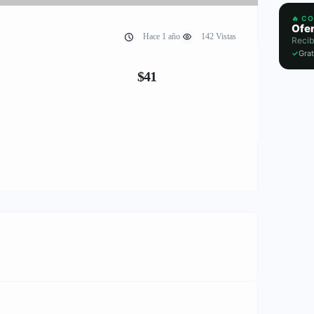
🔥 C
Ofer
Hace 1 año
142 Vistas
Recib
✓
Grat
$41