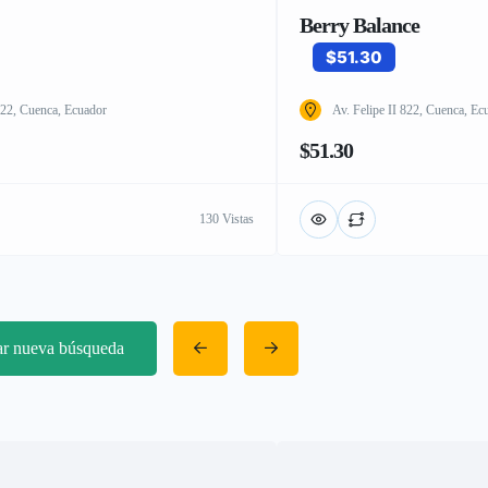
Berry Balance
$51.30
 822, Cuenca, Ecuador
Av. Felipe II 822, Cuenca, Ec
$51.30
130 Vistas
iar nueva búsqueda