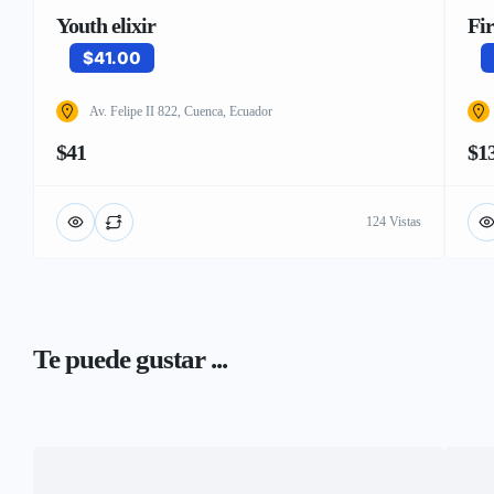
Youth elixir
Fi
$41.00
Av. Felipe II 822, Cuenca, Ecuador
$41
$1
124 Vistas
Te puede gustar ...