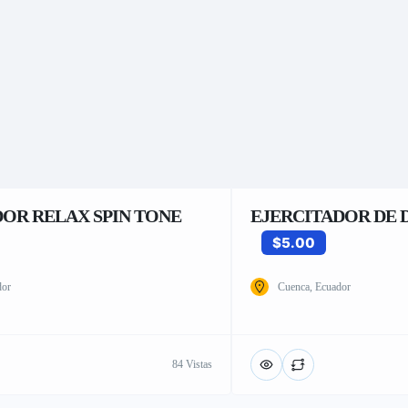
OR RELAX SPIN TONE
EJERCITADOR DE 
$5.00
dor
Cuenca, Ecuador
84 Vistas