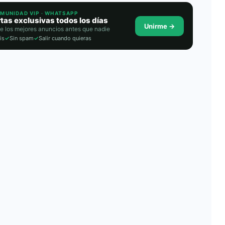
OMUNIDAD VIP · WHATSAPP
tas exclusivas todos los días
Unirme →
e los mejores anuncios antes que nadie
is
✓
Sin spam
✓
Salir cuando quieras