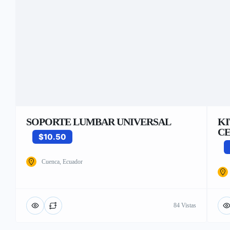
SOPORTE LUMBAR UNIVERSAL
KI
CE
$10.50
Cuenca, Ecuador
84 Vistas