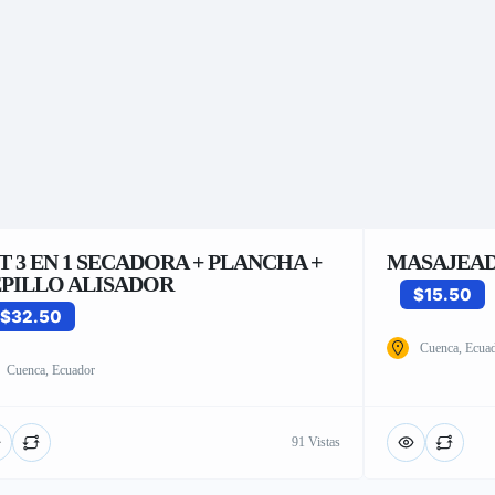
T 3 EN 1 SECADORA + PLANCHA +
MASAJEAD
PILLO ALISADOR
$15.50
$32.50
Cuenca, Ecua
Cuenca, Ecuador
91 Vistas