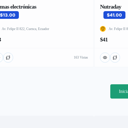
rmas electrónicas
Nutraday
$13.00
$41.00
Av. Felipe II 822, Cuenca, Ecuador
Av. Felipe II
3
$41
163 Vistas
Inic