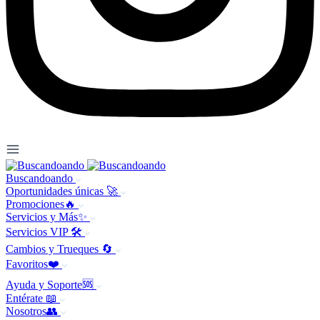
Buscandoando
Oportunidades únicas 🚀
Promociones🔥
Servicios y Más✨
Servicios VIP 🛠️
Cambios y Trueques 🔄
Favoritos❤️
Ayuda y Soporte🆘
Entérate 📖
Nosotros👥