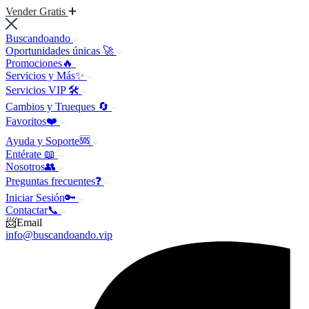
Vender Gratis
Buscandoando
Oportunidades únicas 🚀
Promociones🔥
Servicios y Más✨
Servicios VIP 🛠️
Cambios y Trueques 🔄
Favoritos❤️
Ayuda y Soporte🆘
Entérate 📖
Nosotros👥
Preguntas frecuentes❓
Iniciar Sesión🔑
Contactar📞
📨Email
info@buscandoando.vip