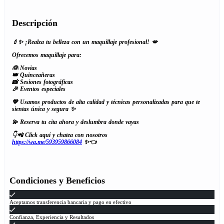
Descripción
💄✨ ¡Realza tu belleza con un maquillaje profesional! 💋
Ofrecemos maquillaje para:
👰 Novias
👑 Quinceañeras
📸 Sesiones fotográficas
🎉 Eventos especiales
💖 Usamos productos de alta calidad y técnicas personalizadas para que te
sientas única y segura ✨
💫 Reserva tu cita ahora y deslumbra donde vayas
👇📲 Click aquí y chatea con nosotros
https://wa.me/593959866084
✨👈
Condiciones y Beneficios
Aceptamos transferencia bancaria y pago en efectivo
Confianza, Experiencia y Resultados