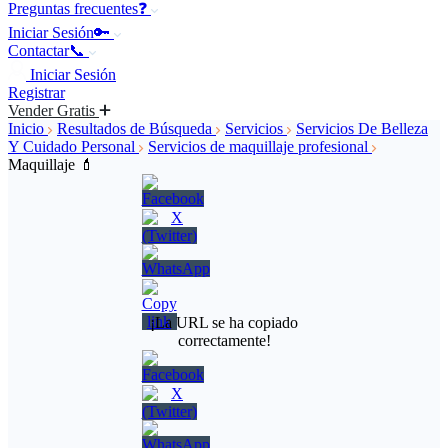
Preguntas frecuentes❓
Iniciar Sesión🔑
Contactar📞
Iniciar Sesión
Registrar
Vender Gratis
Inicio
Resultados de Búsqueda
Servicios
Servicios De Belleza
Y Cuidado Personal
Servicios de maquillaje profesional
Maquillaje 💄
¡La URL se ha copiado
correctamente!