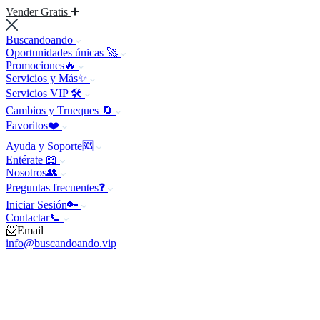
Vender Gratis
Buscandoando
Oportunidades únicas 🚀
Promociones🔥
Servicios y Más✨
Servicios VIP 🛠️
Cambios y Trueques 🔄
Favoritos❤️
Ayuda y Soporte🆘
Entérate 📖
Nosotros👥
Preguntas frecuentes❓
Iniciar Sesión🔑
Contactar📞
📨Email
info@buscandoando.vip