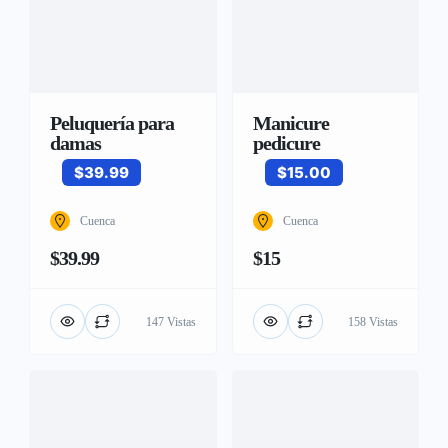
Peluquería para
Manicure
damas
pedicure
$39.99
$15.00
Cuenca
Cuenca
$39.99
$15
147 Vistas
158 Vistas