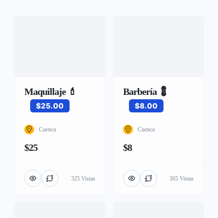
Maquillaje 💄
Barbería 💈
$25.00
$8.00
Cuenca
Cuenca
$25
$8
325 Vistas
365 Vistas