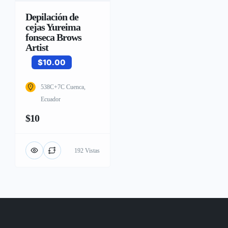
Depilación de
cejas Yureima
fonseca Brows
Artist
$10.00
538C+7C Cuenca,
Ecuador
$10
192 Vistas