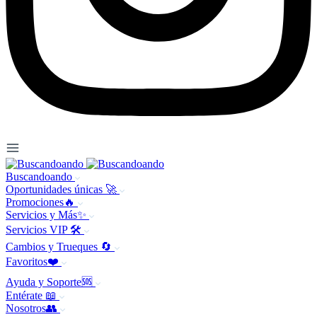
Buscandoando
Oportunidades únicas 🚀
Promociones🔥
Servicios y Más✨
Servicios VIP 🛠️
Cambios y Trueques 🔄
Favoritos❤️
Ayuda y Soporte🆘
Entérate 📖
Nosotros👥