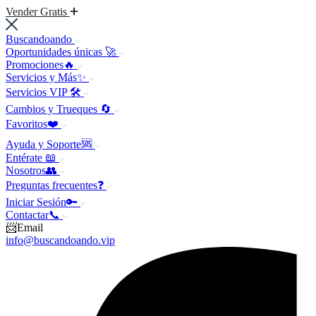
Vender Gratis
Buscandoando
Oportunidades únicas 🚀
Promociones🔥
Servicios y Más✨
Servicios VIP 🛠️
Cambios y Trueques 🔄
Favoritos❤️
Ayuda y Soporte🆘
Entérate 📖
Nosotros👥
Preguntas frecuentes❓
Iniciar Sesión🔑
Contactar📞
📨Email
info@buscandoando.vip