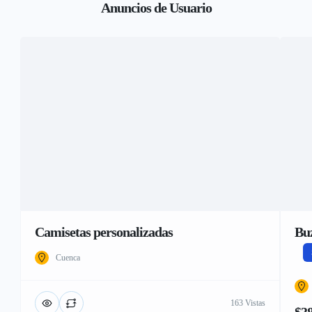
Anuncios de Usuario
Camisetas personalizadas
Bu
Cuenca
163 Vistas
$3