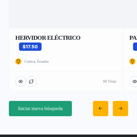
HERVIDOR ELÉCTRICO
PA
$17.50
Cuenca, Ecuador
60 Vistas
Iniciar nueva búsqueda