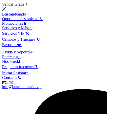
Vender Gratis
Buscandoando
Oportunidades únicas 🚀
Promociones🔥
Servicios y Más✨
Servicios VIP 🛠️
Cambios y Trueques 🔄
Favoritos❤️
Ayuda y Soporte🆘
Entérate 📖
Nosotros👥
Preguntas frecuentes❓
Iniciar Sesión🔑
Contactar📞
📨Email
info@buscandoando.vip