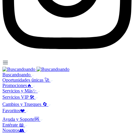
Buscandoando
Oportunidades únicas 🚀
Promociones🔥
Servicios y Más✨
Servicios VIP 🛠️
Cambios y Trueques 🔄
Favoritos❤️
Ayuda y Soporte🆘
Entérate 📖
Nosotros👥