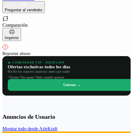
Preguntar al vendedor
Comparación
Imprimir
Reportar abuso
🔥 COMUNIDAD VIP · WHATSAPP
Ofertas exclusivas todos los días
Recibe los mejores anuncios antes que nadie
✓
✓
✓
Gratis
Sin spam
Salir cuando quieras
Unirme →
Anuncios de Usuario
Mostrar todo desde ArleKraft