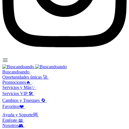
Buscandoando
Oportunidades únicas 🚀
Promociones🔥
Servicios y Más✨
Servicios VIP 🛠️
Cambios y Trueques 🔄
Favoritos❤️
Ayuda y Soporte🆘
Entérate 📖
Nosotros👥