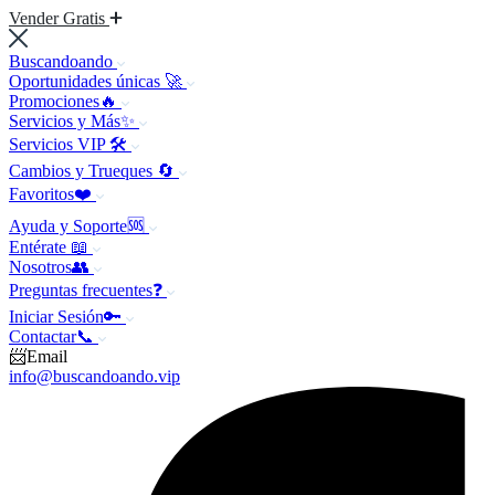
Vender Gratis
Buscandoando
Oportunidades únicas 🚀
Promociones🔥
Servicios y Más✨
Servicios VIP 🛠️
Cambios y Trueques 🔄
Favoritos❤️
Ayuda y Soporte🆘
Entérate 📖
Nosotros👥
Preguntas frecuentes❓
Iniciar Sesión🔑
Contactar📞
📨Email
info@buscandoando.vip