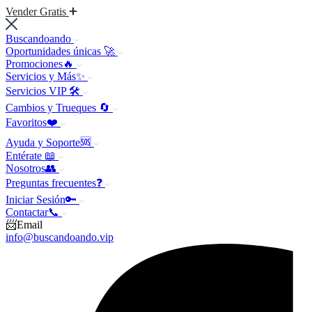
Vender Gratis
Buscandoando
Oportunidades únicas 🚀
Promociones🔥
Servicios y Más✨
Servicios VIP 🛠️
Cambios y Trueques 🔄
Favoritos❤️
Ayuda y Soporte🆘
Entérate 📖
Nosotros👥
Preguntas frecuentes❓
Iniciar Sesión🔑
Contactar📞
📨Email
info@buscandoando.vip