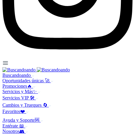
Buscandoando
Oportunidades únicas 🚀
Promociones🔥
Servicios y Más✨
Servicios VIP 🛠️
Cambios y Trueques 🔄
Favoritos❤️
Ayuda y Soporte🆘
Entérate 📖
Nosotros👥