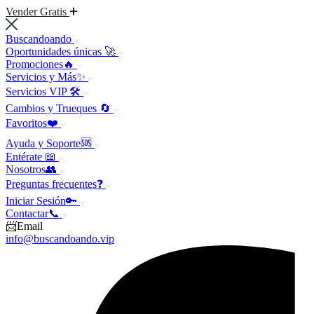
Vender Gratis
Buscandoando
Oportunidades únicas 🚀
Promociones🔥
Servicios y Más✨
Servicios VIP 🛠️
Cambios y Trueques 🔄
Favoritos❤️
Ayuda y Soporte🆘
Entérate 📖
Nosotros👥
Preguntas frecuentes❓
Iniciar Sesión🔑
Contactar📞
📨Email
info@buscandoando.vip