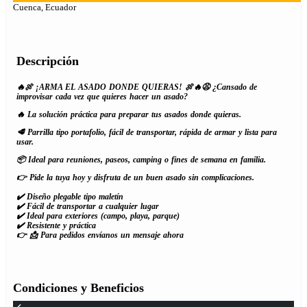
Cuenca, Ecuador
Descripción
🔥🍖 ¡ARMA EL ASADO DONDE QUIERAS! 🍖🔥😩 ¿Cansado de
improvisar cada vez que quieres hacer un asado?
🔥 La solución práctica para preparar tus asados donde quieras.
🥩 Parrilla tipo portafolio, fácil de transportar, rápida de armar y lista para
usar.
📦 Ideal para reuniones, paseos, camping o fines de semana en familia.
👉 Pide la tuya hoy y disfruta de un buen asado sin complicaciones.
✔️ Diseño plegable tipo maletín
✔️ Fácil de transportar a cualquier lugar
✔️ Ideal para exteriores (campo, playa, parque)
✔️ Resistente y práctica
👉 📩 Para pedidos envíanos un mensaje ahora
Condiciones y Beneficios