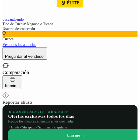
🥇 ÉLITE
buscandoando
Tipo de Cuenta: Negocio o Tienda
Usuario desconectado
Cuenca
Ver todos los anuncios
Preguntar al vendedor
Comparación
Imprimir
Reportar abuso
🔥 COMUNIDAD VIP · WHATSAPP
Ofertas exclusivas todos los días
Recibe los mejores anuncios antes que nadie
✓
✓
✓
Gratis
Sin spam
Salir cuando quieras
Unirme →