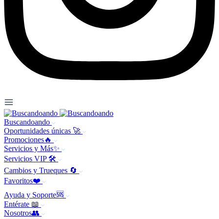
Buscandoando
Oportunidades únicas 🚀
Promociones🔥
Servicios y Más✨
Servicios VIP 🛠️
Cambios y Trueques 🔄
Favoritos❤️
Ayuda y Soporte🆘
Entérate 📖
Nosotros👥