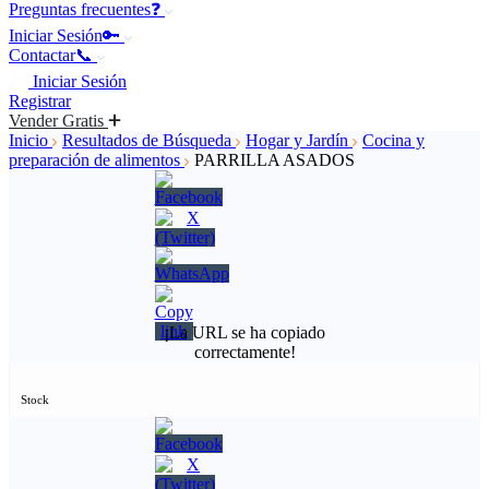
Preguntas frecuentes❓
Iniciar Sesión🔑
Contactar📞
Iniciar Sesión
Registrar
Vender Gratis
Inicio
Resultados de Búsqueda
Hogar y Jardín
Cocina y
preparación de alimentos
PARRILLA ASADOS
¡La URL se ha copiado
correctamente!
Stock