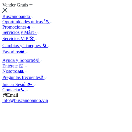
Vender Gratis
Buscandoando
Oportunidades únicas 🚀
Promociones🔥
Servicios y Más✨
Servicios VIP 🛠️
Cambios y Trueques 🔄
Favoritos❤️
Ayuda y Soporte🆘
Entérate 📖
Nosotros👥
Preguntas frecuentes❓
Iniciar Sesión🔑
Contactar📞
📨Email
info@buscandoando.vip