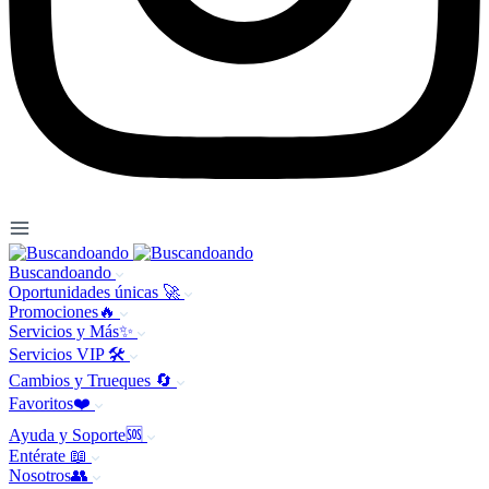
Buscandoando
Oportunidades únicas 🚀
Promociones🔥
Servicios y Más✨
Servicios VIP 🛠️
Cambios y Trueques 🔄
Favoritos❤️
Ayuda y Soporte🆘
Entérate 📖
Nosotros👥