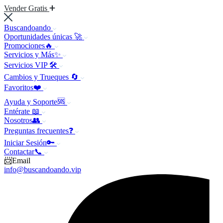
Vender Gratis
Buscandoando
Oportunidades únicas 🚀
Promociones🔥
Servicios y Más✨
Servicios VIP 🛠️
Cambios y Trueques 🔄
Favoritos❤️
Ayuda y Soporte🆘
Entérate 📖
Nosotros👥
Preguntas frecuentes❓
Iniciar Sesión🔑
Contactar📞
📨Email
info@buscandoando.vip