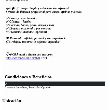
🧽✨🏠 ¡Tu hogar limpio y reluciente sin esfuerzo!
Servicio de limpieza profesional para casas, oficinas y locales.
✅ Casas y departamentos
✅ Oficinas y locales
✅ Cocinas, baños, pisos, vidrios y más
✅ Limpieza ocasional o por contrato
✅ Productos incluidos (opcional)
💖 Personal confiable, puntual y con experiencia.
¡Tú relájate, nosotros lo dejamos impecable!
👇📲 Click aquí y chatea con nosotros
https://wa.me/593967366970
✨👈
Condiciones y Beneficios
Atención Inmediata, Resultados Óptimos
Ubicación