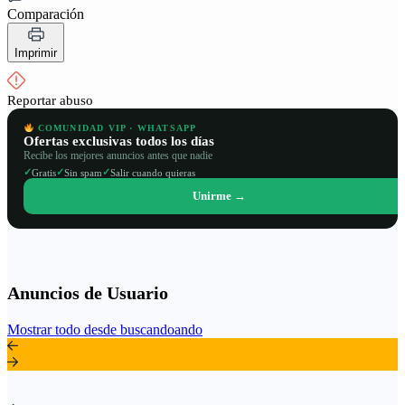
Comparación
Imprimir
Reportar abuso
COMUNIDAD VIP · WHATSAPP
Ofertas exclusivas todos los días
Recibe los mejores anuncios antes que nadie
✓
✓
✓
Gratis
Sin spam
Salir cuando quieras
Unirme →
Anuncios de Usuario
Mostrar todo desde buscandoando