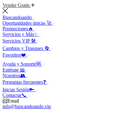
Vender Gratis
Buscandoando
Oportunidades únicas 🚀
Promociones🔥
Servicios y Más✨
Servicios VIP 🛠️
Cambios y Trueques 🔄
Favoritos❤️
Ayuda y Soporte🆘
Entérate 📖
Nosotros👥
Preguntas frecuentes❓
Iniciar Sesión🔑
Contactar📞
📨Email
info@buscandoando.vip