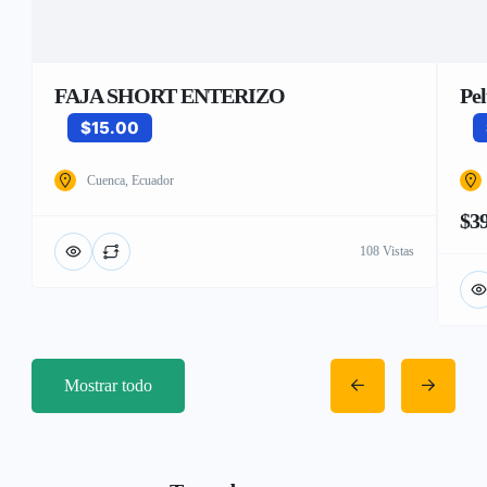
FAJA SHORT ENTERIZO
Pe
$15.00
Cuenca, Ecuador
$39
108 Vistas
Mostrar todo