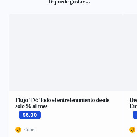
Te puede gustar ...
Flujo TV: Todo el entretenimiento desde
Dis
solo $6 al mes
Em
$6.00
Cuenca