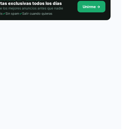
tas exclusivas todos los días
Unirme →
e los mejores anuncios antes que nadie
is
✓
Sin spam
✓
Salir cuando quieras