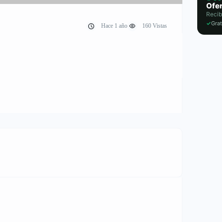
Ofer
Recib
✓
Grat
Hace 1 año
160 Vistas