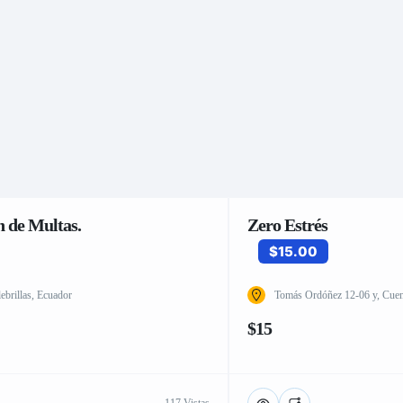
 de Multas.
Zero Estrés
$15.00
brillas, Ecuador
Tomás Ordóñez 12-06 y, Cue
$15