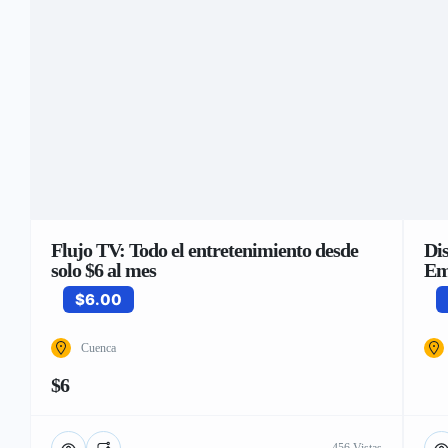
Flujo TV: Todo el entretenimiento desde
Di
solo $6 al mes
Em
$6.00
Cuenca
$6