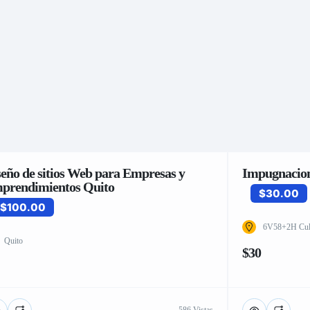
seño de sitios Web para Empresas y
Impugnacion
prendimientos Quito
$30.00
$100.00
6V58+2H Cule
Quito
$30