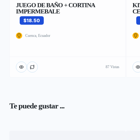
JUEGO DE BAÑO + CORTINA
KI
IMPERMEBALE
CE
$18.50
Cuenca, Ecuador
87 Vistas
Te puede gustar ...