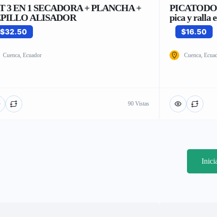
T 3 EN 1 SECADORA + PLANCHA +
PICATODO 
PILLO ALISADOR
pica y ralla 
$32.50
$16.50
Cuenca, Ecuador
Cuenca, Ecua
90 Vistas
Inic