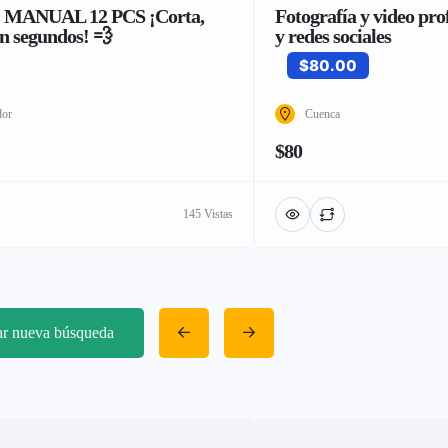
MANUAL 12 PCS ¡Corta,
Fotografía y video pro
en segundos! 💨
y redes sociales
$80.00
dor
Cuenca
$80
145 Vistas
iar nueva búsqueda